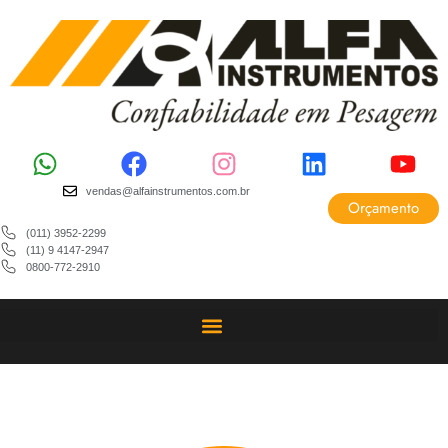
vendas@alfainstrumentos.com.br
Orçamento
(011) 3952-2299
(11) 9 4147-2947
0800-772-2910