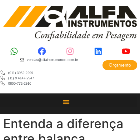
vendas@alfainstrumentos.com.br
Orçamento
(011) 3952-2299
(11) 9 4147-2947
0800-772-2910
Entenda a diferença
entre balança