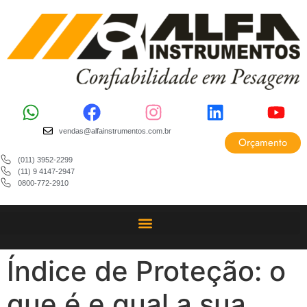
vendas@alfainstrumentos.com.br
Orçamento
(011) 3952-2299
(11) 9 4147-2947
0800-772-2910
Índice de Proteção: o
que é e qual a sua