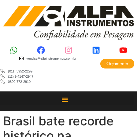
vendas@alfainstrumentos.com.br
Orçamento
(011) 3952-2299
(11) 9 4147-2947
0800-772-2910
Brasil bate recorde
histórico na