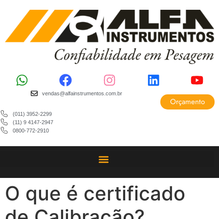
vendas@alfainstrumentos.com.br
Orçamento
(011) 3952-2299
(11) 9 4147-2947
0800-772-2910
O que é certificado
de Calibração?