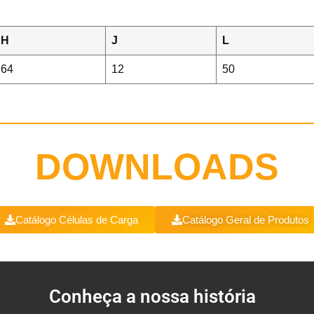
H
J
L
64
12
50
DOWNLOADS
Catálogo Células de Carga
Catálogo Geral de Produtos
Conheça a nossa história