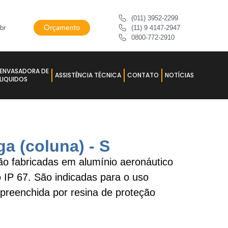
(011) 3952-2299
Orçamento
br
(11) 9 4147-2947
0800-772-2910
ENVASADORA DE
ASSISTÊNCIA TÉCNICA
CONTATO
NOTÍCIAS
LIQUIDOS
ga (coluna) - S
ão fabricadas em alumínio aeronáutico
IP 67. São indicadas para o uso
preenchida por resina de proteção