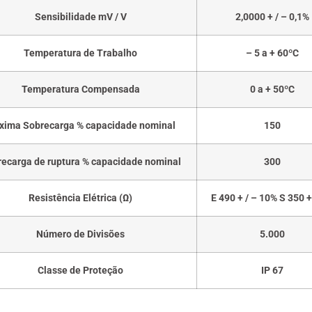
Sensibilidade mV / V
2,0000 + / – 0,1%
Temperatura de Trabalho
– 5 a + 60ºC
Temperatura Compensada
0 a + 50ºC
xima Sobrecarga % capacidade nominal
150
ecarga de ruptura % capacidade nominal
300
Resistência Elétrica (Ω)
E 490 + / – 10% S 350 +
Número de Divisões
5.000
Classe de Proteção
IP 67