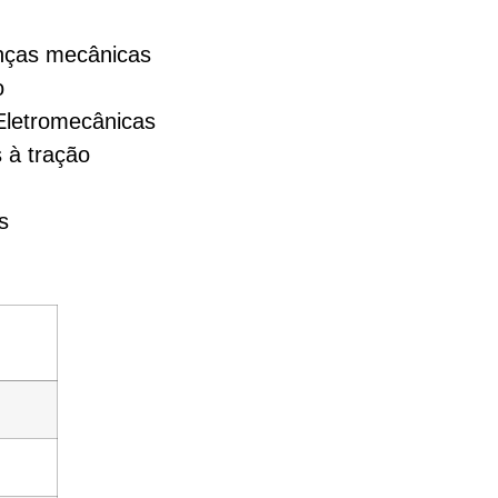
nças mecânicas
o
Eletromecânicas
 à tração
s