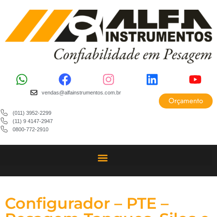
vendas@alfainstrumentos.com.br
Orçamento
(011) 3952-2299
(11) 9 4147-2947
0800-772-2910
Configurador – PTE –