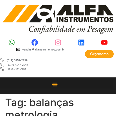
vendas@alfainstrumentos.com.br
Orçamento
(011) 3952-2299
(11) 9 4147-2947
0800-772-2910
Tag:
balanças
metrologia