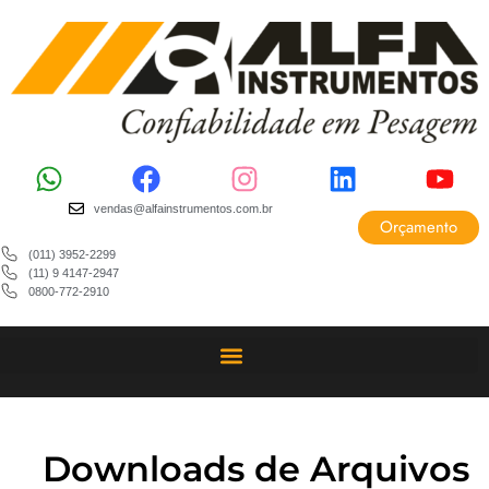
vendas@alfainstrumentos.com.br
Orçamento
(011) 3952-2299
(11) 9 4147-2947
0800-772-2910
Downloads de Arquivos