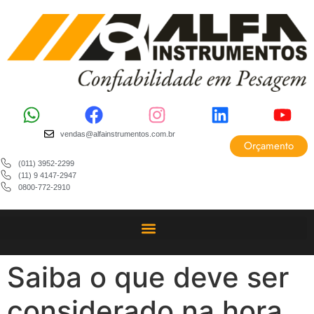
vendas@alfainstrumentos.com.br
Orçamento
(011) 3952-2299
(11) 9 4147-2947
0800-772-2910
Saiba o que deve ser
considerado na hora