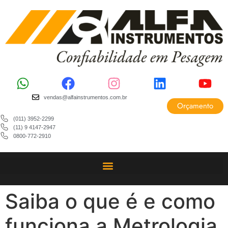
vendas@alfainstrumentos.com.br
Orçamento
(011) 3952-2299
(11) 9 4147-2947
0800-772-2910
Saiba o que é e como
funciona a Metrologia